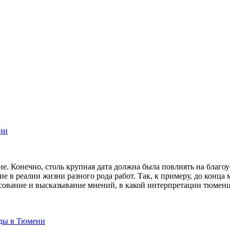
ни
ие. Конечно, столь крупная дата должна была повлиять на благо
ние в реалии жизни разного рода работ. Так, к примеру, до кон
осование и высказывание мнений, в какой интерпретации тюменцы
еды в Тюмени