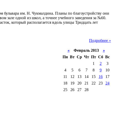
м бульвара им. Н. Чукмалдина. Планы по благоустройству они
ом зале одной из школ, а точнее учебного заведения за №60.
асток, который располагается вдоль улицы Тридцать лет
Подробнее »
«
Февраль 2013
»
Пн
Вт
Ср
Чт
Пт
Сб
Вс
1
2
3
4
5
6
7
8
9
10
11
12
13
14
15
16
17
18
19
20
21
22
23
24
25
26
27
28