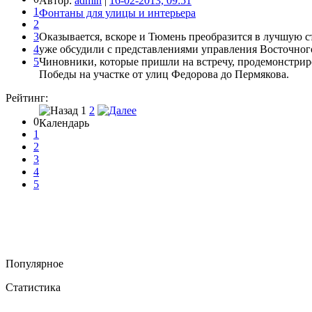
Автор:
admin
|
16-02-2013, 09:51
1
Фонтаны для улицы и интерьера
2
3
Оказывается, вскоре и Тюмень преобразится в лучшую с
4
уже обсудили с представлениями управления Восточного 
5
Чиновники, которые пришли на встречу, продемонстриро
Победы на участке от улиц Федорова до Пермякова.
Рейтинг:
1
2
0
Календарь
1
2
3
4
5
Популярное
Статистика