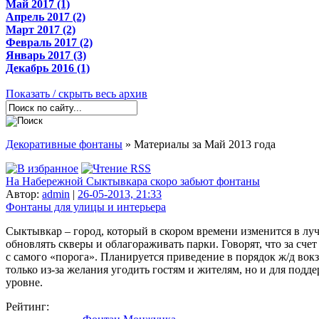
Май 2017 (1)
Апрель 2017 (2)
Март 2017 (2)
Февраль 2017 (2)
Январь 2017 (3)
Декабрь 2016 (1)
Показать / скрыть весь архив
Декоративные фонтаны
» Материалы за Май 2013 года
На Набережной Сыктывкара скоро забьют фонтаны
Автор:
admin
|
26-05-2013, 21:33
Фонтаны для улицы и интерьера
Сыктывкар – город, который в скором времени изменится в луч
обновлять скверы и облагораживать парки. Говорят, что за сче
с самого «порога». Планируется приведение в порядок ж/д вокза
только из-за желания угодить гостям и жителям, но и для подд
уровне.
Рейтинг: