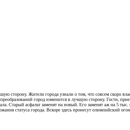
шую сторону. Жители города узнали о том, что совсем скоро вл
т преобразований город изменится в лучшую сторону. Гости, при
ла. Старый асфальт заменят на новый. Его заменят аж на 5 тыс. 
ержания статуса города. Вскоре здесь пронесут олимпийский ого