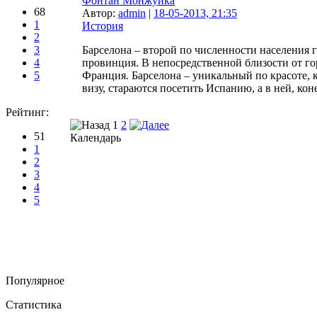
Фонтан Монжуика
68
Автор:
admin
|
18-05-2013, 21:35
1
История
2
3
Барселона – второй по численности населения 
4
провинция. В непосредственной близости от гор
5
Франция. Барселона – уникальный по красоте,
визу, стараются посетить Испанию, а в ней, кон
Рейтинг:
1
2
51
Календарь
1
2
3
4
5
Популярное
Статистика