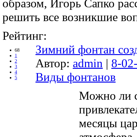
образом, Игорь Сапко рас
решить все возникшие воп
Рейтинг:
Зимний фонтан созд
68
1
Автор:
admin
|
8-02
2
3
4
Виды фонтанов
5
Можно ли 
привлекате
месяцы цар
атмосфера.